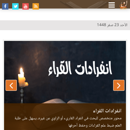
الأحد 23 صفر 1448
طيبة النشر - عرض خلافات القراء
انفرادات القراء
محور متخصص للبحث في انفراد القاريء أو الراوي عن غيره، يسهل على طلبة
العلم ضبط علم القراءات وحفظ أحرفها