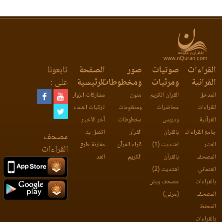
www.nQuran.com
القراءات
صوتيات
صور
الصفحة
تابعونا
القرآنية
ومرئيات
ومخطوطات
الرئيسية
على :
المدخل
القرآن الكريم
متون
مشاركات الزوار
للقراءات
محاضرات
ومنظومات
تزكيات العلماء
القرآنية
ودروس
مخطوطات
آخر الأخبار
جامع القراءات
بالقرآن
القرآن
اتصل بنا
مصحف
العشر
اهتديت (1)
قراء القرآن
مقارنة طرق
القراءات
المصحف
بالقرآن
الكريم
العد
العثماني
اهتديت (2)
بالقراءات
مصحف ورش
المصحف
(مرئي)
المحفظ
بالقراءات