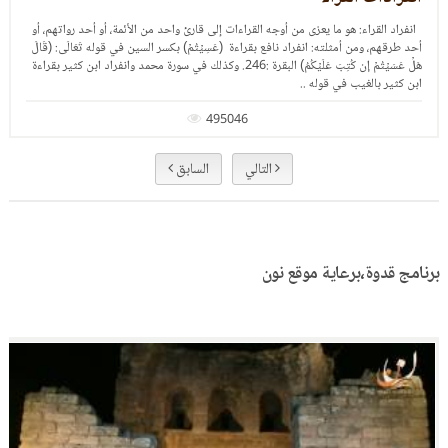
الخلاف بين القراء، مقارنة بين خلافات القراء، مقارنة بين طرق الأداء، وعرض للمصح
و
217506
لَ
اءة
التالي
السابق
برنامج قدوة،برعاية موقع نون