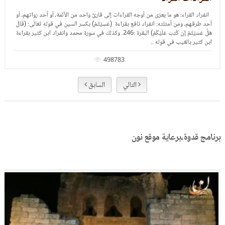
الخلاف بين القراء، مق
ى من أوجه القراءات إلى قارئ واحد من الأئمة، أو أحد رواتهم، أو
راد نافع بقراءة (‌عَسِيۡتُمۡ) بكسر السين في قوله تَعَالَى: (قَالَ
هَلۡ ‌عَسَيۡتُمۡ إِن كُتِبَ عَلَيۡكُمُ) البقرة :246. وكذلك في سورة محمد وانفراد ابن كثير بقراءة
..
498783
التالي
السابق
برنامج قدوة،برعاية موقع نون