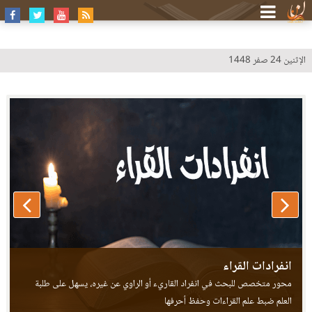
الإثنين 24 صفر 1448
طيبة النشر - عرض خلافات القراء
انفرادات القراء
محور متخصص للبحث في انفراد القاريء أو الراوي عن غيره، يسهل على طلبة
العلم ضبط علم القراءات وحفظ أحرفها