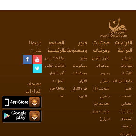
www.nQuran.com
القراءات
صوتيات
صور
الصفحة
تابعونا
القرآنية
ومرئيات
ومخطوطات
الرئيسية
على :
المدخل
القرآن الكريم
متون
مشاركات الزوار
للقراءات
محاضرات
ومنظومات
تزكيات العلماء
القرآنية
ودروس
مخطوطات
آخر الأخبار
جامع القراءات
بالقرآن
القرآن
اتصل بنا
مصحف
العشر
اهتديت (1)
قراء القرآن
مقارنة طرق
القراءات
المصحف
بالقرآن
الكريم
العد
العثماني
اهتديت (2)
بالقراءات
مصحف ورش
المصحف
(مرئي)
المحفظ
بالقراءات