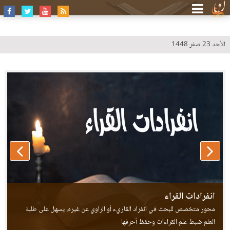
الأحد 23 صفر 1448
طيبة النشر - عرض خلافات القراء
انفرادات القراء
محور متخصص للبحث في انفراد القاريء أو الراوي عن غيره، يسهل على طلبة
العلم ضبط علم القراءات وحفظ أحرفها