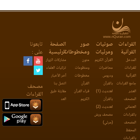
www.nQuran.com
القراءات
صوتيات
صور
الصفحة
تابعونا
القرآنية
ومرئيات
ومخطوطات
الرئيسية
على :
المدخل
القرآن الكريم
متون
مشاركات الزوار
للقراءات
محاضرات
ومنظومات
تزكيات العلماء
القرآنية
ودروس
مخطوطات
آخر الأخبار
جامع القراءات
بالقرآن
القرآن
اتصل بنا
مصحف
العشر
اهتديت (1)
قراء القرآن
مقارنة طرق
القراءات
المصحف
بالقرآن
الكريم
العد
العثماني
اهتديت (2)
بالقراءات
مصحف ورش
المصحف
(مرئي)
المحفظ
بالقراءات