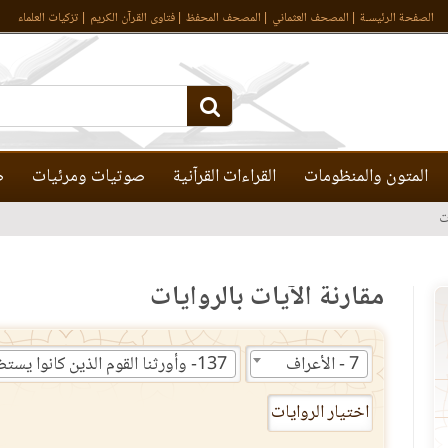
الصفحة الرئيسـة
المصحف العثماني
المصحف المحفظ
فتاوى القرآن الكريم
تزكيات العلماء
المتون والمنظومات
القراءات القرآنية
صوتيات ومرئيات
ص
ت
مقارنة الآيات بالروايات
7 - الأعراف
اختيار الروايات