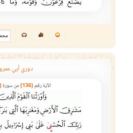
دوري أبي عمرو
الآية رقم
{136}
من سورة
(