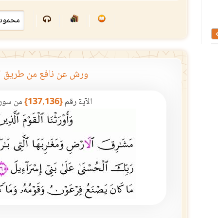
المعرب والدخيل
مصحف كامل نسخ في ال
الميلادي
ورش عن نافع من طريق ا
الآية رقم
{137,136}
من سور