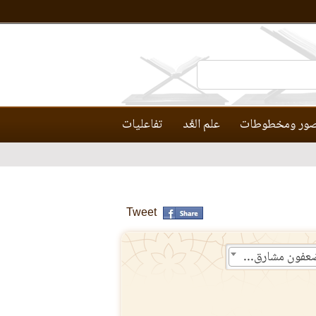
ور ومخطوطات
علم العَّد
تفاعليات
Tweet
137- وأورثنا القوم الذين كانوا يستضعفون مشارق الأرض ومغاربها التي باركنا فيها وتمت كلمت ربك الحسنى على بني إسرائيل بما صبروا ودمرنا ما كان يصنع فرعون وقومه وما كانوا يعرشون