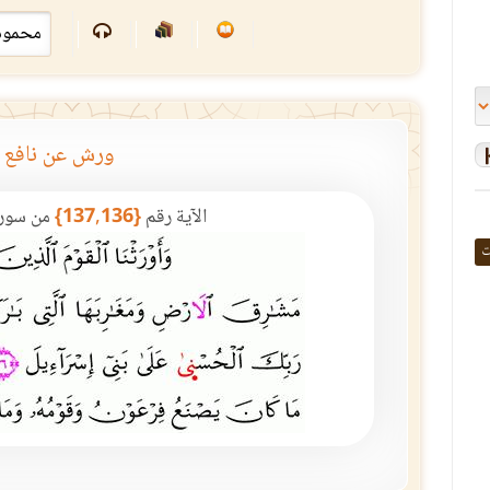
ورش عن نافع
الآية رقم
{137,136}
من سور
ت