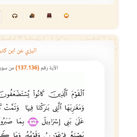
البزي عن ابن كثي
الآية رقم
{137,136}
من سور