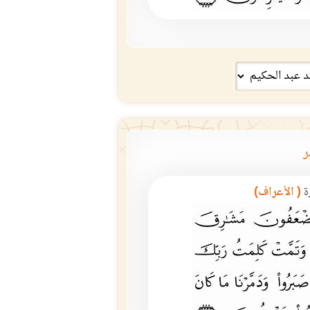
ر
ة
( الأعراف)