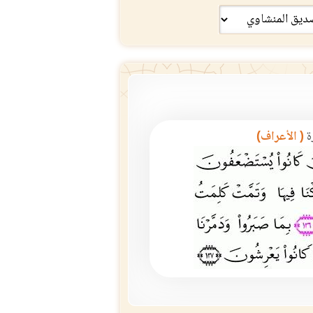
ة
( الأعراف)