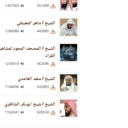
1307569
551408
الشيخ / ماهر المعيقلي
1284086
443080
الشيخ / المصحف المجود لمشاهي
القراء
1235410
462096
الشيخ / سعد الغامدي
1168496
432883
الشيخ / شيخ ابوبكر الشاطري
1162647
428534