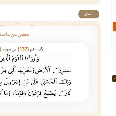
السابق
حفص عن عاصم
الآية رقم
{137}
من سورة
(
اء