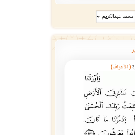
ر
ة
( الأعراف)