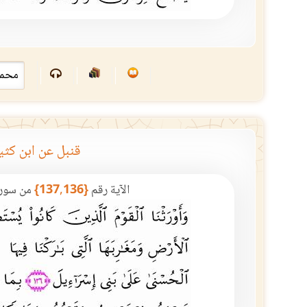
قنبل عن ابن كثي
الآية رقم
{137,136}
من سور