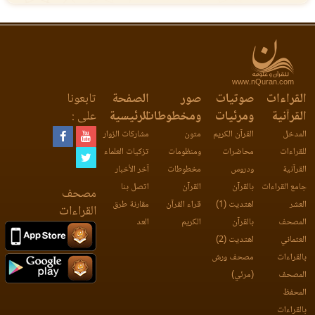
www.nQuran.com
القراءات
صوتيات
صور
الصفحة
تابعونا
القرآنية
ومرئيات
ومخطوطات
الرئيسية
على :
المدخل
القرآن الكريم
متون
مشاركات الزوار
للقراءات
محاضرات
ومنظومات
تزكيات العلماء
القرآنية
ودروس
مخطوطات
آخر الأخبار
جامع القراءات
بالقرآن
القرآن
اتصل بنا
مصحف
العشر
اهتديت (1)
قراء القرآن
مقارنة طرق
القراءات
المصحف
بالقرآن
الكريم
العد
العثماني
اهتديت (2)
بالقراءات
مصحف ورش
المصحف
(مرئي)
المحفظ
بالقراءات