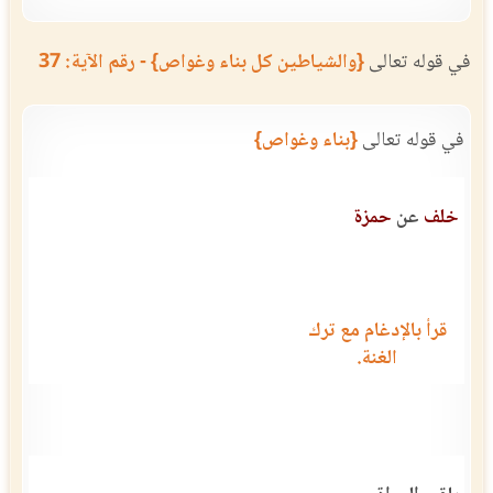
في قوله تعالى
{والشياطين كل بناء وغواص} - رقم الآية: 37
في قوله تعالى
{بناء وغواص}
خلف
عن
حمزة
قرأ بالإدغام مع ترك
الغنة.