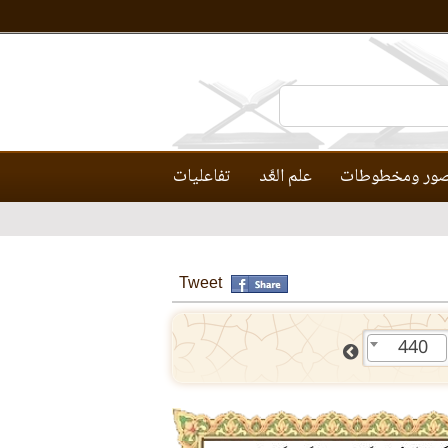
ور ومخطوطات
علم العَّد
تفاعليات
Tweet
440