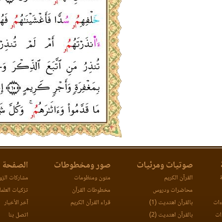
صوتيات ومرئيات
صور ومخطوطات
الصفحة ا
ة
القرآن الكريم
متون ومنظومات
مشاركات الزوا
محاضرات ودروس
مخطوطات القرآن
تزكيات العلما
ءات
بالقرآن اهتديت (1)
قراء القرآن الكريم
آخر الأخبار
ات
بالقرآن اهتديت (2)
اتصل بنا