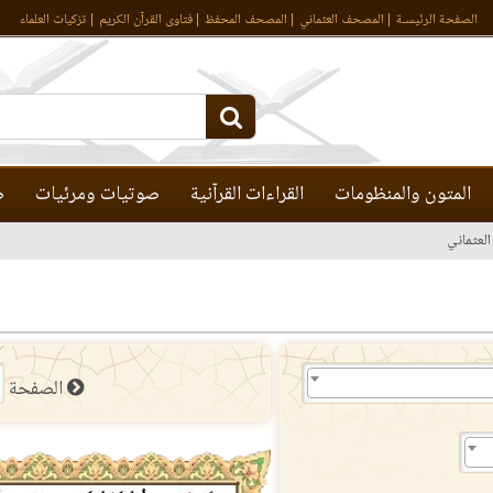
الصفحة الرئيسـة
المصحف العثماني
المصحف المحفظ
فتاوى القرآن الكريم
تزكيات العلماء
المتون والمنظومات
القراءات القرآنية
صوتيات ومرئيات
ص
لعثماني
الصفحة