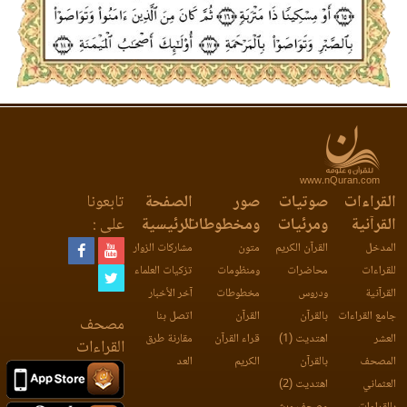
www.nQuran.com
القراءات
صوتيات
صور
الصفحة
تابعونا
القرآنية
ومرئيات
ومخطوطات
الرئيسية
على :
المدخل
القرآن الكريم
متون
مشاركات الزوار
للقراءات
محاضرات
ومنظومات
تزكيات العلماء
القرآنية
ودروس
مخطوطات
آخر الأخبار
جامع القراءات
بالقرآن
القرآن
اتصل بنا
مصحف
العشر
اهتديت (1)
قراء القرآن
مقارنة طرق
القراءات
المصحف
بالقرآن
الكريم
العد
العثماني
اهتديت (2)