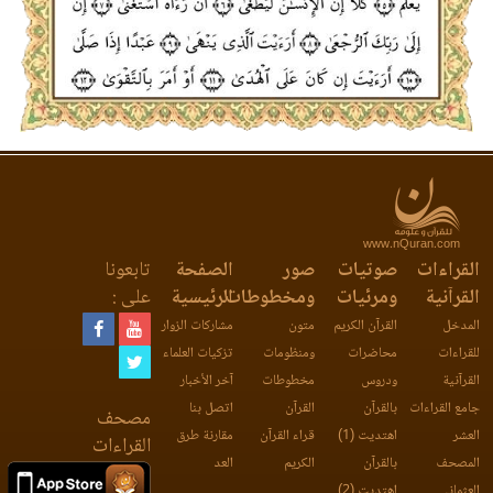
www.nQuran.com
القراءات
صوتيات
صور
الصفحة
تابعونا
القرآنية
ومرئيات
ومخطوطات
الرئيسية
على :
المدخل
القرآن الكريم
متون
مشاركات الزوار
للقراءات
محاضرات
ومنظومات
تزكيات العلماء
القرآنية
ودروس
مخطوطات
آخر الأخبار
جامع القراءات
بالقرآن
القرآن
اتصل بنا
مصحف
العشر
اهتديت (1)
قراء القرآن
مقارنة طرق
القراءات
المصحف
بالقرآن
الكريم
العد
العثماني
اهتديت (2)