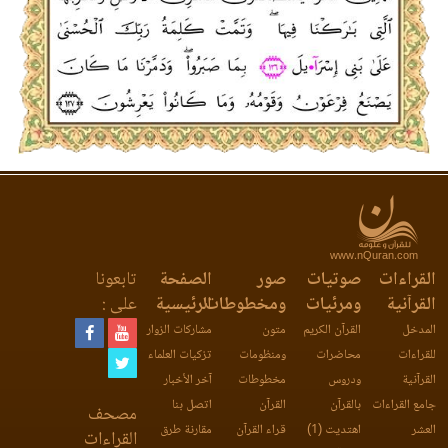
www.nQuran.com
القراءات
صوتيات
صور
الصفحة
تابعونا
القرآنية
ومرئيات
ومخطوطات
الرئيسية
على :
المدخل
القرآن الكريم
متون
مشاركات الزوار
للقراءات
محاضرات
ومنظومات
تزكيات العلماء
القرآنية
ودروس
مخطوطات
آخر الأخبار
جامع القراءات
بالقرآن
القرآن
اتصل بنا
مصحف
العشر
اهتديت (1)
قراء القرآن
مقارنة طرق
القراءات