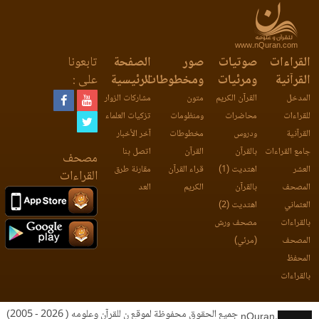
www.nQuran.com
القراءات
صوتيات
صور
الصفحة
تابعونا
القرآنية
ومرئيات
ومخطوطات
الرئيسية
على :
المدخل
القرآن الكريم
متون
مشاركات الزوار
للقراءات
محاضرات
ومنظومات
تزكيات العلماء
القرآنية
ودروس
مخطوطات
آخر الأخبار
جامع القراءات
بالقرآن
القرآن
اتصل بنا
مصحف
العشر
اهتديت (1)
قراء القرآن
مقارنة طرق
القراءات
المصحف
بالقرآن
الكريم
العد
العثماني
اهتديت (2)
بالقراءات
مصحف ورش
المصحف
(مرئي)
المحفظ
بالقراءات
جميع الحقوق محفوظة لموقع ن للقرآن وعلومه ( 2026 - 2005)
nQuran.com