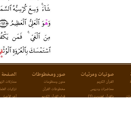
صوتيات ومرئيات
صور ومخطوطات
الصفحة ا
ة
القرآن الكريم
متون ومنظومات
مشاركات الزوا
محاضرات ودروس
مخطوطات القرآن
تزكيات العلما
ءات
بالقرآن اهتديت (1)
قراء القرآن الكريم
آخر الأخبار
ات
بالقرآن اهتديت (2)
اتصل بنا
مصحف ورش (مرئي)
مقارنة طرق ا