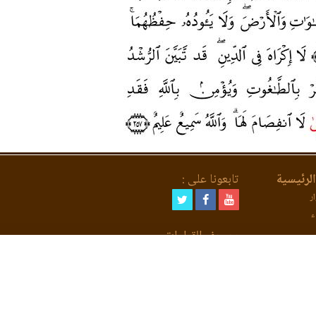
لرئيسية
تابعونا على :
ر
ء
مصحف القراءات
لعد