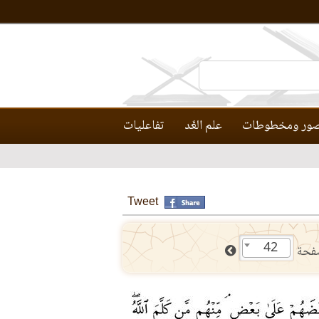
ور ومخطوطات
علم العَّد
تفاعليات
Tweet
42
فحة