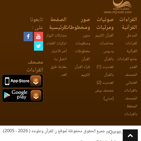
www.nQuran.com
القراءات
صوتيات
صور
الصفحة
تابعونا
القرآنية
ومرئيات
ومخطوطات
الرئيسية
على :
المدخل
القرآن الكريم
متون
مشاركات الزوار
للقراءات
محاضرات
ومنظومات
تزكيات العلماء
القرآنية
ودروس
مخطوطات
آخر الأخبار
جامع القراءات
بالقرآن
القرآن
اتصل بنا
مصحف
العشر
اهتديت (1)
قراء القرآن
مقارنة طرق
القراءات
المصحف
بالقرآن
الكريم
العد
العثماني
اهتديت (2)
بالقراءات
مصحف ورش
المصحف
(مرئي)
المحفظ
بالقراءات
جميع الحقوق محفوظة لموقع ن للقرآن وعلومه ( 2026 - 2005)
nQuran.com