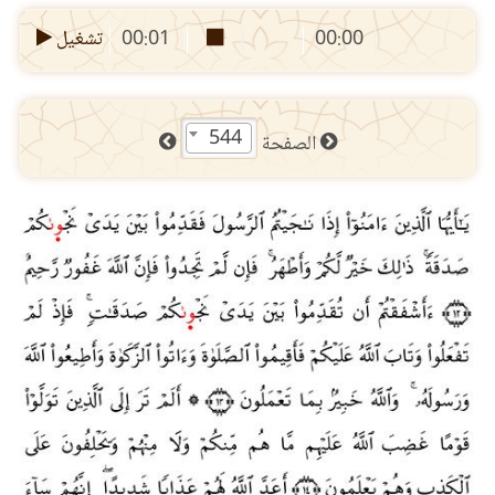
00:00
00:01
تشغيل
544
الصفحة