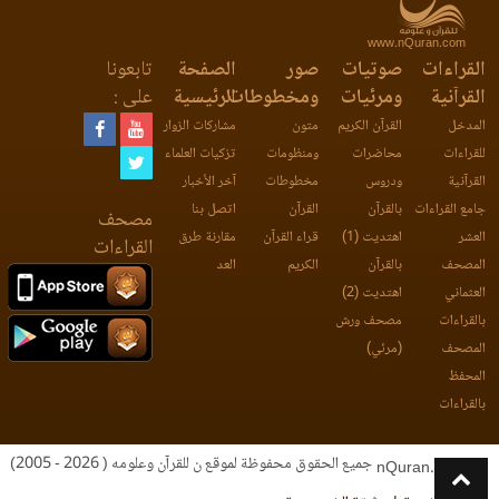
www.nQuran.com
القراءات
صوتيات
صور
الصفحة
تابعونا
القرآنية
ومرئيات
ومخطوطات
الرئيسية
على :
المدخل
القرآن الكريم
متون
مشاركات الزوار
للقراءات
محاضرات
ومنظومات
تزكيات العلماء
القرآنية
ودروس
مخطوطات
آخر الأخبار
جامع القراءات
بالقرآن
القرآن
اتصل بنا
مصحف
العشر
اهتديت (1)
قراء القرآن
مقارنة طرق
القراءات
المصحف
بالقرآن
الكريم
العد
العثماني
اهتديت (2)
بالقراءات
مصحف ورش
المصحف
(مرئي)
المحفظ
بالقراءات
جميع الحقوق محفوظة لموقع ن للقرآن وعلومه ( 2026 - 2005)
nQuran.com