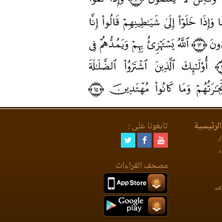
لرئيسية
تابعونا على :
ر
ء
مصحف القراءات
لعد