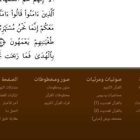
صوتيات ومرئيات
صور ومخطوطات
الصفحة ا
ة
القرآن الكريم
متون ومنظومات
مشاركات الزوا
محاضرات ودروس
مخطوطات القرآن
تزكيات العلما
ءات
بالقرآن اهتديت (1)
قراء القرآن الكريم
آخر الأخبار
ات
بالقرآن اهتديت (2)
اتصل بنا
مصحف ورش (مرئي)
مقارنة طرق ا