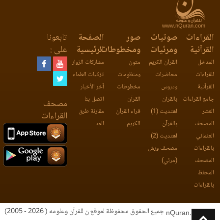
www.nQuran.com
القراءات
صوتيات
صور
الصفحة
تابعونا
القرآنية
ومرئيات
ومخطوطات
الرئيسية
على :
المدخل
القرآن الكريم
متون
مشاركات الزوار
للقراءات
محاضرات
ومنظومات
تزكيات العلماء
القرآنية
ودروس
مخطوطات
آخر الأخبار
جامع القراءات
بالقرآن
القرآن
اتصل بنا
مصحف
العشر
اهتديت (1)
قراء القرآن
مقارنة طرق
القراءات
المصحف
بالقرآن
الكريم
العد
العثماني
اهتديت (2)
بالقراءات
مصحف ورش
المصحف
(مرئي)
المحفظ
بالقراءات
جميع الحقوق محفوظة لموقع ن للقرآن وعلومه ( 2026 - 2005)
nQuran.com