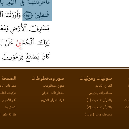
صوتيات ومرئيات
صور ومخطوطات
الصفحة ا
ة
القرآن الكريم
متون ومنظومات
مشاركات الزوا
محاضرات ودروس
مخطوطات القرآن
تزكيات العلما
ءات
بالقرآن اهتديت (1)
قراء القرآن الكريم
آخر الأخبار
ات
بالقرآن اهتديت (2)
اتصل بنا
مصحف ورش (مرئي)
مقارنة طرق ا