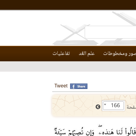
ور ومخطوطات
علم العَّد
تفاعليات
Tweet
166
فحة