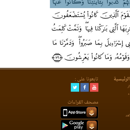
لرئيسية
تابعونا على :
ر
ء
مصحف القراءات
لعد