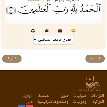
الآية رقم
{2}
من سورة
( الفاتحة)
السابق
التالي
www.nQuran.com
لقراءات
صوتيات
صور
الصفحة
تابعونا
قرآنية
ومرئيات
ومخطوطات
الرئيسية
على :