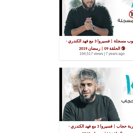
منظومة الدرر اللوامع
قل
الذنوب مسجلة | فسيروا 3 مع فهد الكندري -
الحلقة 09 | رمضان 2019 🔞
194,517 views |
7 years ago
غربة حجاب | فسيروا 3 مع فهد الكندري -