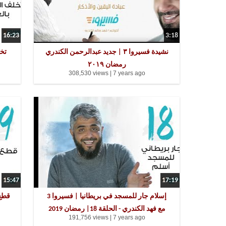
16:23
3:18
نشيدة فسيروا ٣ | جديد عبدالرحمن الكندري
رمضان ٢٠١٩
308,530 views |
7 years ago
15:47
17:19
إسلام جار للمسجد في بريطانيا | فسيروا 3
مع فهد الكندري - الحلقة 18| رمضان 2019
191,756 views |
7 years ago