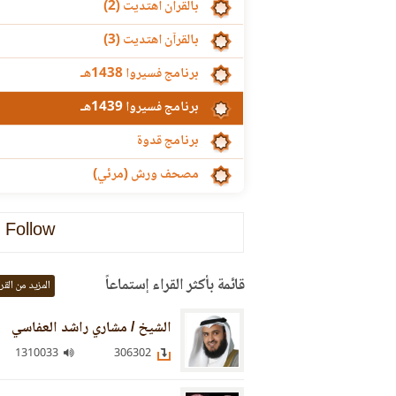
بالقرآن اهتديت (2)
بالقرآن اهتديت (3)
برنامج فسيروا 1438هـ
برنامج فسيروا 1439هـ
برنامج قدوة
مصحف ورش (مرئي)
Follow
قائمة بأكثر القراء إستماعاً
المزيد من القر
الشيخ / مشاري راشد العفاسي
1310033
306302