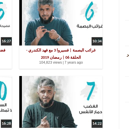
16:27
10:34
غرائب البصمة | فسيروا 3 مع فهد الكندري -
ر
الحلقة 06 | رمضان 2019
104,823 views |
7 years ago
16:28
14:22