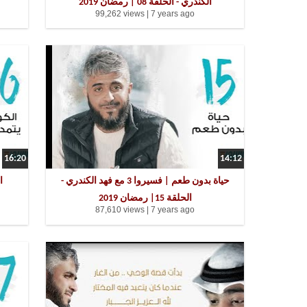
الكندري - الحلقة 08 | رمضان 2019
99,262 views |
7 years ago
16:20
14:12
حياة بدون طعم | فسيروا 3 مع فهد الكندري -
الحلقة 15| رمضان 2019
87,610 views |
7 years ago