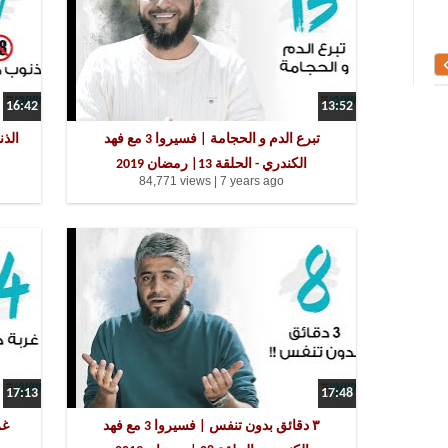
المجمع المؤسس للمعجم المفهرس
الشاطبية حرز الأماني
16:42
13:52
تبرع الدم و الحجامة | فسيروا 3 مع فهد
الكندري - الحلقة 13| رمضان 2019
84,771 views |
7 years ago
17:13
17:48
٣ دقائق بدون تنفس | فسيروا 3 مع فهد