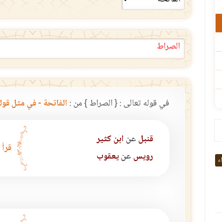
الصراط
في قوله تعالى : { الصراط } من :
الفاتحة - في مثل قوله تعا
قنبل
عن
ابن كثير
قرأ 
رويس
عن
يعقوب
اء