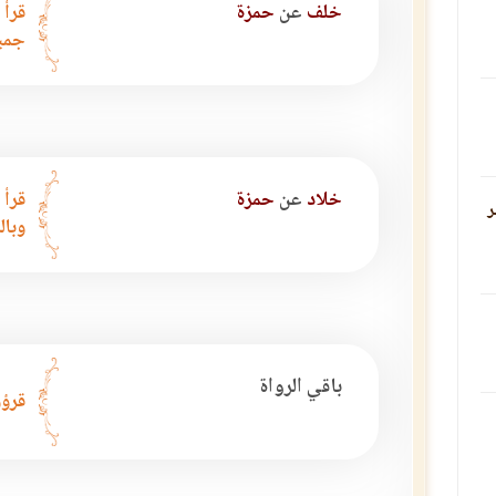
خلف
عن
حمزة
قرأ 
جميع
خلاد
عن
حمزة
قرأ 
ر
وبال
باقي الرواة
قرؤو