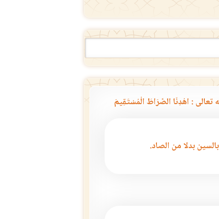
لى : اهْدِنَا الصِّرَاطَ الْمُسْتَقِيمَ
بالسين بدلا من الصاد.