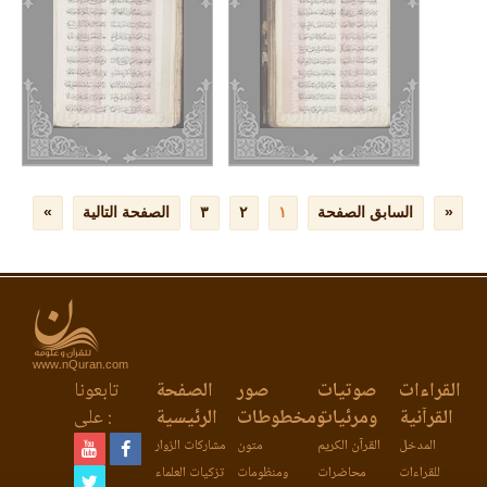
www.nQuran.com
القراءات
صوتيات
صور
الصفحة
تابعونا
القرآنية
ومرئيات
ومخطوطات
الرئيسية
على :
المدخل
القرآن الكريم
متون
مشاركات الزوار
للقراءات
محاضرات
ومنظومات
تزكيات العلماء