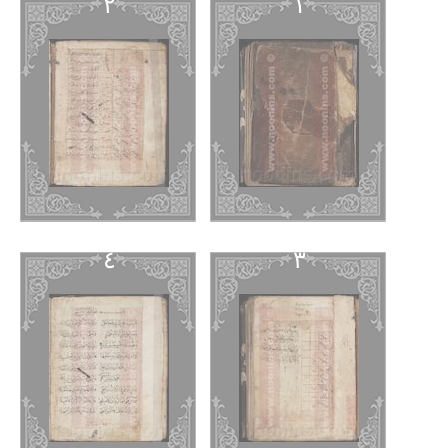
٢
١
٤
٣