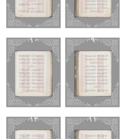
١٠
٩
١٢
١١