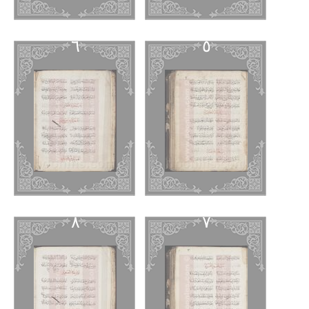
٦
٥
٨
٧