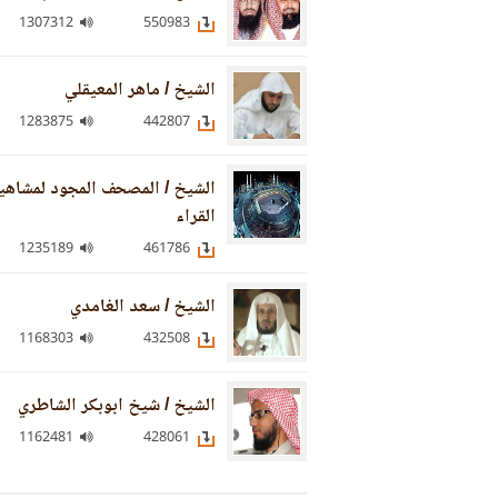
1307312
550983
الشيخ / ماهر المعيقلي
1283875
442807
الشيخ / المصحف المجود لمشاهي
القراء
1235189
461786
الشيخ / سعد الغامدي
1168303
432508
الشيخ / شيخ ابوبكر الشاطري
1162481
428061