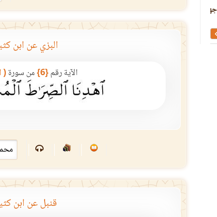
الإيضاح لناسخ القرآن ومنسوخه ومعرفة اصوله
تأليف في قراءة ابن كثير
..
البزي عن ابن كثي
الآية رقم
{6}
من سورة
( 
قنبل عن ابن كثي