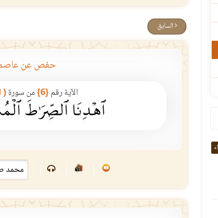
السابق
حفص عن عاصم
الآية رقم
{6}
من سورة
( 
اء