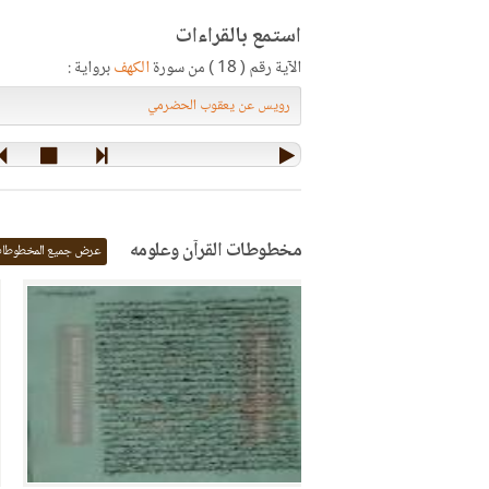
استمع بالقراءات
الآية رقم ( 18 ) من سورة
الكهف
برواية :
مخطوطات القرآن وعلومه
عرض جميع المخطوطا