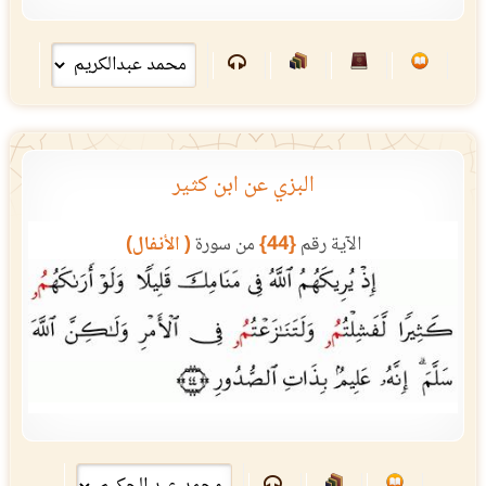
البزي عن ابن كثير
الآية رقم
{44}
من سورة
( الأنفال)