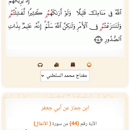
ابن جماز عن أبي جعفر
الآية رقم
{44}
من سورة
( الأنفال)