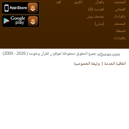
مصحف
بالقرآن
الكريم
العد
عثماني
اهتديت (2)
لقراءات
مصحف ورش
مصحف
(مرئي)
محفظ
لقراءات
جميع الحقوق محفوظة لموقع ن للقرآن وعلومه ( 2026 - 2005)
nQuran.com
فاقية الخدمة
وثيقة الخصوصية