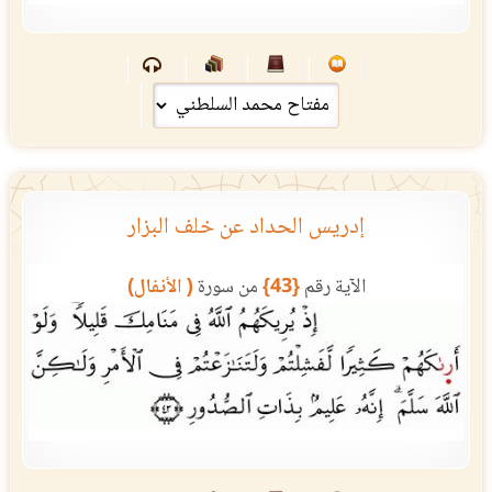
إدريس الحداد عن خلف البزار
الآية رقم
{43}
من سورة
( الأنفال)