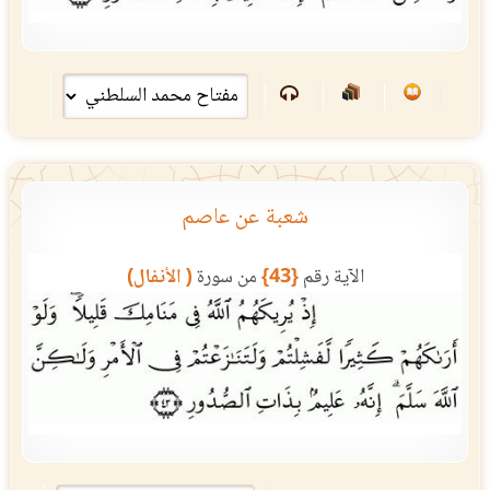
شعبة عن عاصم
الآية رقم
{43}
من سورة
( الأنفال)