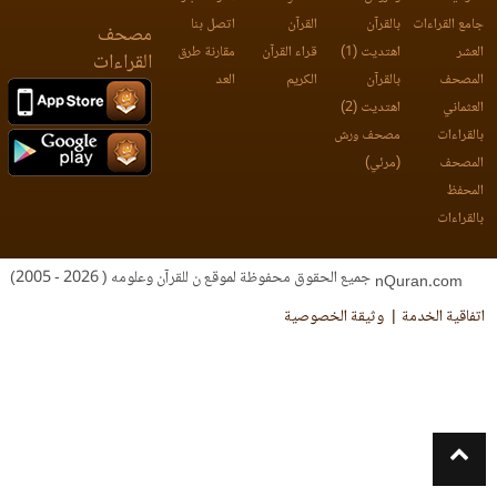
جامع القراءات
بالقرآن
القرآن
اتصل بنا
مصحف
العشر
اهتديت (1)
قراء القرآن
مقارنة طرق
القراءات
المصحف
بالقرآن
الكريم
العد
العثماني
اهتديت (2)
بالقراءات
مصحف ورش
المصحف
(مرئي)
المحفظ
بالقراءات
جميع الحقوق محفوظة لموقع ن للقرآن وعلومه ( 2026 - 2005)
nQuran.com
اتفاقية الخدمة
وثيقة الخصوصية