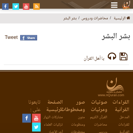
الرئيسية
محاضرات ودروس
بشر البشر
بشر البشر
Tweet
يا أهل القرآن
www.nQuran.com
القراءات
صوتيات
صور
الصفحة
تابعونا
القرآنية
ومرئيات
ومخطوطات
الرئيسية
على :
المدخل
القرآن الكريم
متون
مشاركات الزوار
للقراءات
محاضرات
ومنظومات
تزكيات العلماء
القرآنية
ودروس
مخطوطات
آخر الأخبار