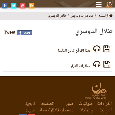
الرئيسية
محاضرات ودروس
طلال الدوسري
طلال الدوسري
Tweet
هذا القرآن، فأين البكاء؟
صافرات القرآن
www.nQuran.com
القراءات
صوتيات
صور
الصفحة
تابعونا
القرآنية
ومرئيات
ومخطوطات
الرئيسية
على :