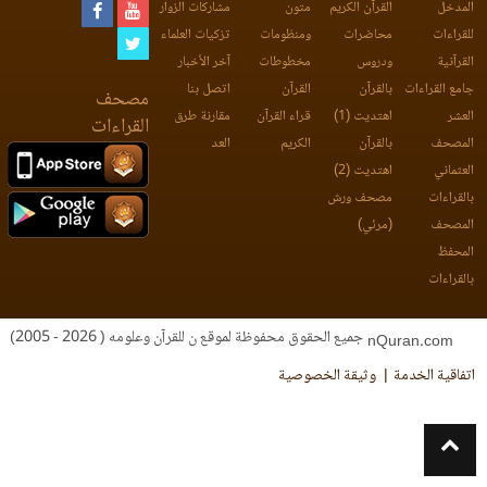
المدخل
القرآن الكريم
متون
مشاركات الزوار
للقراءات
محاضرات
ومنظومات
تزكيات العلماء
القرآنية
ودروس
مخطوطات
آخر الأخبار
جامع القراءات
بالقرآن
القرآن
اتصل بنا
مصحف
العشر
اهتديت (1)
قراء القرآن
مقارنة طرق
القراءات
المصحف
بالقرآن
الكريم
العد
العثماني
اهتديت (2)
بالقراءات
مصحف ورش
المصحف
(مرئي)
المحفظ
بالقراءات
جميع الحقوق محفوظة لموقع ن للقرآن وعلومه ( 2026 - 2005)
nQuran.com
اتفاقية الخدمة
وثيقة الخصوصية