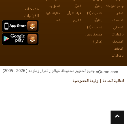
جامع القراءات
بالقرآن
القرآن
اتصل بنا
مصحف
العشر
اهتديت (1)
قراء القرآن
مقارنة طرق
القراءات
المصحف
بالقرآن
الكريم
العد
العثماني
اهتديت (2)
بالقراءات
مصحف ورش
المصحف
(مرئي)
المحفظ
بالقراءات
جميع الحقوق محفوظة لموقع ن للقرآن وعلومه ( 2026 - 2005)
nQuran.com
اتفاقية الخدمة
وثيقة الخصوصية