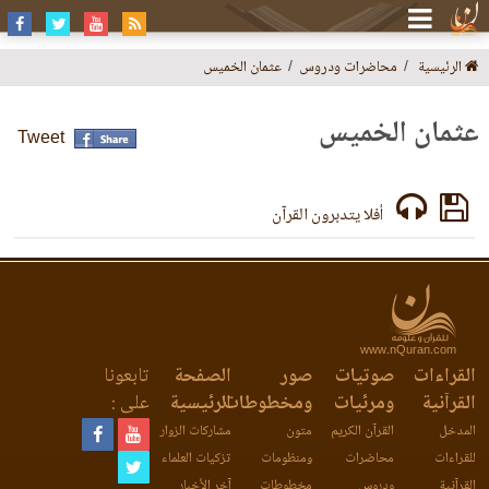
الرئيسية
محاضرات ودروس
عثمان الخميس
عثمان الخميس
Tweet
أفلا يتدبرون القرآن
www.nQuran.com
القراءات
صوتيات
صور
الصفحة
تابعونا
القرآنية
ومرئيات
ومخطوطات
الرئيسية
على :
المدخل
القرآن الكريم
متون
مشاركات الزوار
للقراءات
محاضرات
ومنظومات
تزكيات العلماء
القرآنية
ودروس
مخطوطات
آخر الأخبار