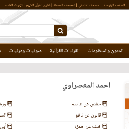
الصفحة الرئيسـة
المصحف العثماني
المصحف المحفظ
فتاوى القرآن الكريم
تزكيات العلماء
المتون والمنظومات
القراءات القرآنية
صوتيات ومرئيات
ص
أحمد المعصراوي
حفص عن عاصم
ورش 
قالون عن نافع
السو
خلف عن حمزة
أبي 