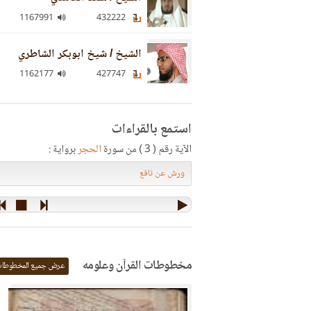
1167991
432222
الشيخ / شيخ ابوبكر الشاطري
1162177
427747
استمع بالقراءات
الآية رقم ( 3 ) من سورة
الحجر
برواية :
مخطوطات القرآن وعلومه
عرض جميع المخطوطا