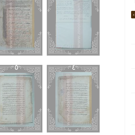
ء
٥
٤