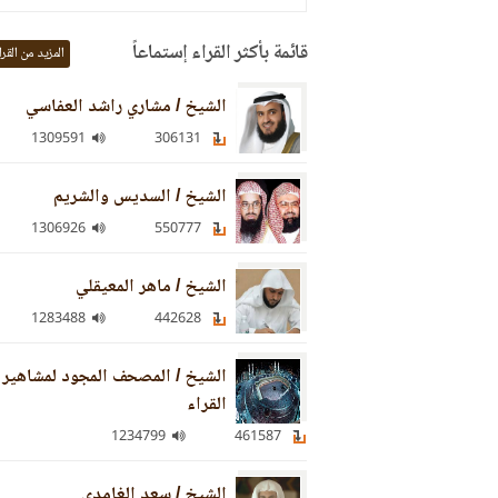
قائمة بأكثر القراء إستماعاً
المزيد من القرا
الشيخ / مشاري راشد العفاسي
1309591
306131
الشيخ / السديس والشريم
1306926
550777
الشيخ / ماهر المعيقلي
1283488
442628
الشيخ / المصحف المجود لمشاهير
القراء
1234799
461587
الشيخ / سعد الغامدي