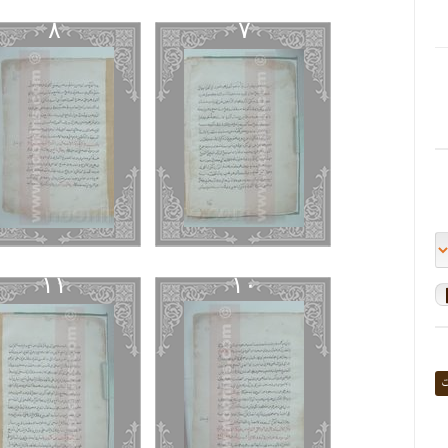
٨
٧
١١
١٠
ت