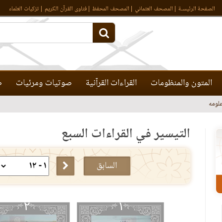
الصفحة الرئيسـة
المصحف العثماني
المصحف المحفظ
فتاوى القرآن الكريم
تزكيات العلماء
المتون والمنظومات
القراءات القرآنية
صوتيات ومرئيات
ص
لومه
التيسير في القراءات السبع
السابق
٢
١