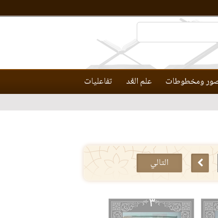
ور ومخطوطات
علم العَّد
تفاعليات
التالي
٣