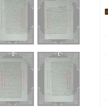
ء
٥
٤