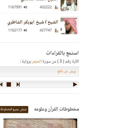
1167991
432222
الشيخ / شيخ ابوبكر الشاطري
1162177
427747
استمع بالقراءات
الآية رقم ( 3 ) من سورة
الحجر
برواية :
مخطوطات القرآن وعلومه
عرض جميع المخطوطا