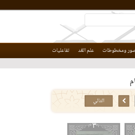
ور ومخطوطات
علم العَّد
تفاعليات
م
التالي
٣