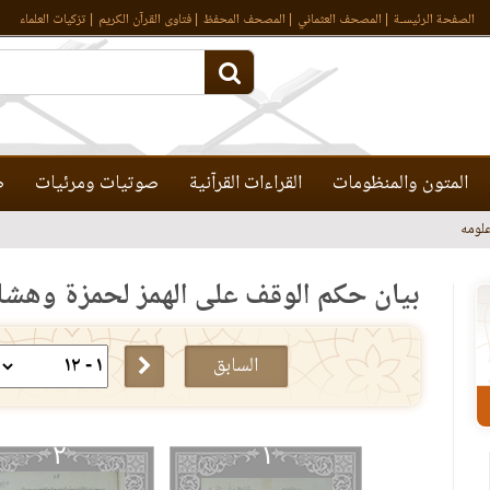
الصفحة الرئيسـة
المصحف العثماني
المصحف المحفظ
فتاوى القرآن الكريم
تزكيات العلماء
المتون والمنظومات
القراءات القرآنية
صوتيات ومرئيات
ص
لومه
بيان حكم الوقف على الهمز لحمزة وهشا
السابق
٢
١