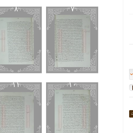
٨
٧
١١
١٠
ت