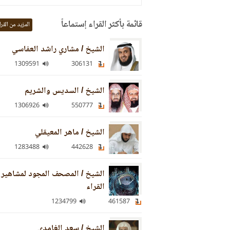
قائمة بأكثر القراء إستماعاً
المزيد من القرا
الشيخ / مشاري راشد العفاسي
1309591
306131
الشيخ / السديس والشريم
1306926
550777
الشيخ / ماهر المعيقلي
1283488
442628
الشيخ / المصحف المجود لمشاهير
القراء
1234799
461587
الشيخ / سعد الغامدي