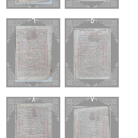
٦
٥
٨
٧