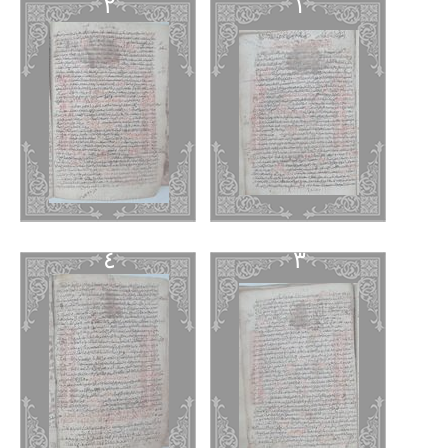
٢
١
٤
٣