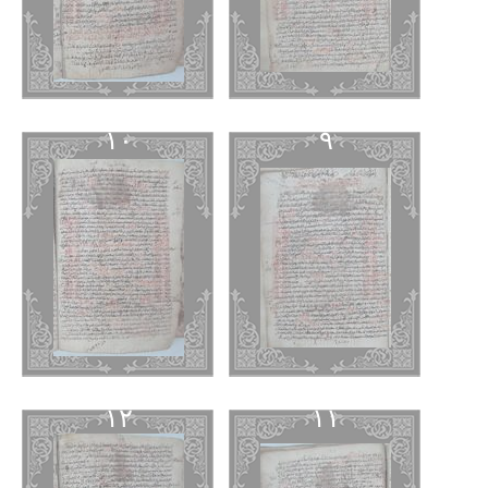
١٠
٩
١٢
١١