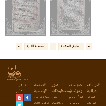
www.nQuran.com
القراءات
صوتيات
صور
الصفحة
تابعونا
القرآنية
ومرئيات
ومخطوطات
الرئيسية
على :
المدخل
القرآن الكريم
متون
مشاركات الزوار
للقراءات
محاضرات
ومنظومات
تزكيات العلماء