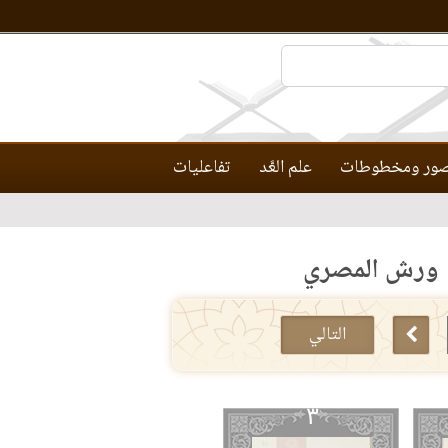
ور ومخطوطات
علم العَّد
تفاعليات
ة ورش المصري
التالي
٣