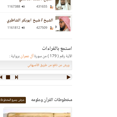
1167388
431655
الشيخ / شيخ ابوبكر الشاطري
1161812
427509
استمع بالقراءات
الآية رقم ( 179 ) من سورة
آل عمران
برواية :
مخطوطات القرآن وعلومه
عرض جميع المخطوطا