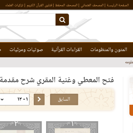
الصفحة الرئيسـة
المصحف العثماني
المصحف المحفظ
فتاوى القرآن الكريم
تزكيات العلماء
المتون والمنظومات
القراءات القرآنية
صوتيات ومرئيات
ص
لومه
فتح المعطي وغنية المقري شرح مقدم
السابق
٢
١