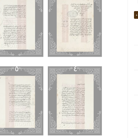
ء
٥
٤