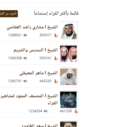
قائمة بأكثر القراء إستماعاً
المزيد من القرا
الشيخ / مشاري راشد العفاسي
1308921
305917
الشيخ / السديس والشريم
1306398
550161
الشيخ / ماهر المعيقلي
1282791
442529
الشيخ / المصحف المجود لمشاهير
القراء
1234294
461258
الشيخ / سعد الغامدي