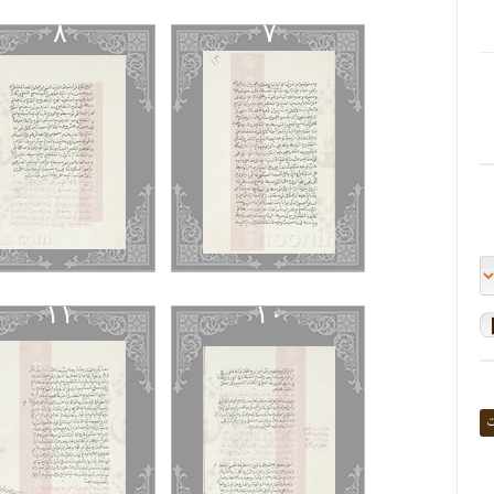
٨
٧
١١
١٠
ت