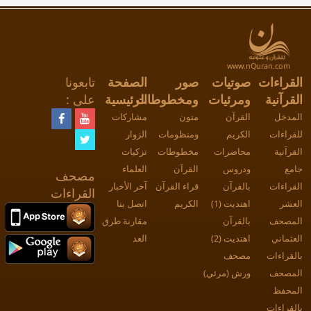
www.nQuran.com
قراءات
صوتيات
صور
الصفحة
تابعونا
قرآنية
ومرئيات
ومخطوطات
الرئيسية
على :
مدخل
القرآن
متون
مشاركات
راءات
الكريم
ومنظومات
الزوار
رآنية
محاضرات
مخطوطات
تزكيات
مع
ودروس
القرآن
العلماء
مصحف
راءات
بالقرآن
قراء القرآن
آخر الأخبار
القراءات
عشر
اهتديت (1)
الكريم
اتصل بنا
مصحف
بالقرآن
مقارنة طرق
ثماني
اهتديت (2)
العد
قراءات
مصحف
مصحف
ورش (مرئي)
محفظ
قراءات