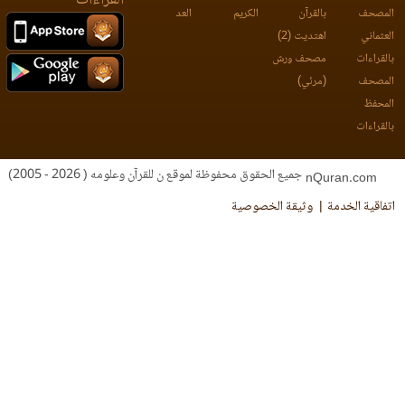
مصحف
بالقرآن
الكريم
العد
عثماني
اهتديت (2)
لقراءات
مصحف ورش
مصحف
(مرئي)
محفظ
لقراءات
جميع الحقوق محفوظة لموقع ن للقرآن وعلومه ( 2026 - 2005)
nQuran.com
فاقية الخدمة
وثيقة الخصوصية