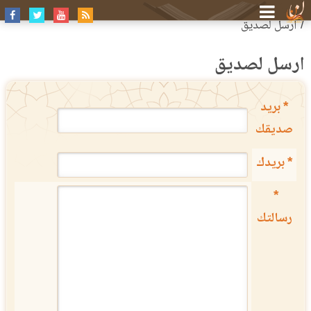
الرئيسية
أرسل لصديق
أرسل لصديق
* بريد
صديقك
* بريدك
*
رسالتك