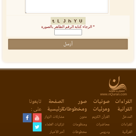
* الرجاء كتابة الرقم الظاهر بالصورة
www.nQuran.com
القراءات
صوتيات
صور
الصفحة
تابعونا
القرآنية
ومرئيات
ومخطوطات
الرئيسية
على :
المدخل
القرآن الكريم
متون
مشاركات الزوار
للقراءات
محاضرات
ومنظومات
تزكيات العلماء
القرآنية
ودروس
مخطوطات
آخر الأخبار