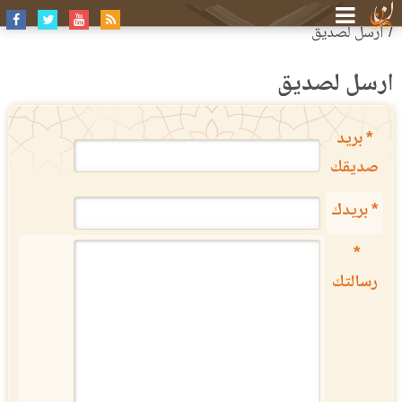
الرئيسية
أرسل لصديق
أرسل لصديق
* بريد
صديقك
* بريدك
*
رسالتك