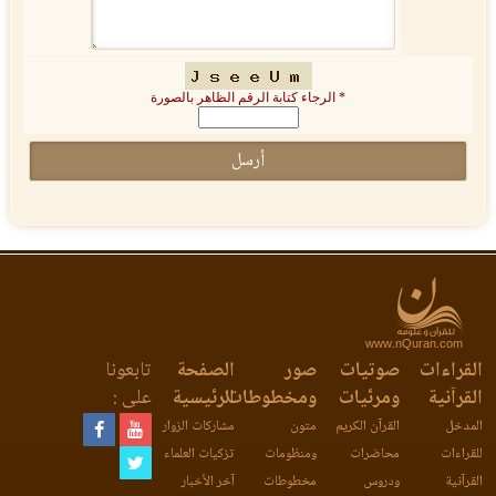
* الرجاء كتابة الرقم الظاهر بالصورة
www.nQuran.com
القراءات
صوتيات
صور
الصفحة
تابعونا
القرآنية
ومرئيات
ومخطوطات
الرئيسية
على :
المدخل
القرآن الكريم
متون
مشاركات الزوار
للقراءات
محاضرات
ومنظومات
تزكيات العلماء
القرآنية
ودروس
مخطوطات
آخر الأخبار