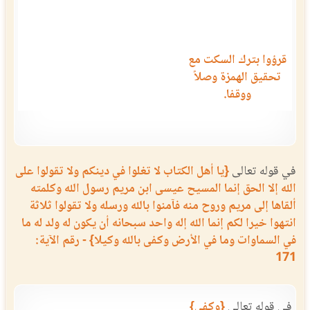
قرؤوا بترك السكت مع
تحقيق الهمزة وصلاً
ووقفا.
في قوله تعالى
{يا أهل الكتاب لا تغلوا في دينكم ولا تقولوا على
الله إلا الحق إنما المسيح عيسى ابن مريم رسول الله وكلمته
ألقاها إلى مريم وروح منه فآمنوا بالله ورسله ولا تقولوا ثلاثة
انتهوا خيرا لكم إنما الله إله واحد سبحانه أن يكون له ولد له ما
في السماوات وما في الأرض وكفى بالله وكيلا} - رقم الآية:
171
في قوله تعالى
{وكفى}