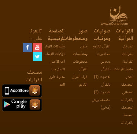
www.nQuran.com
القراءات
صوتيات
صور
الصفحة
تابعونا
القرآنية
ومرئيات
ومخطوطات
الرئيسية
على :
المدخل
القرآن الكريم
متون
مشاركات الزوار
للقراءات
محاضرات
ومنظومات
تزكيات العلماء
القرآنية
ودروس
مخطوطات
آخر الأخبار
جامع القراءات
بالقرآن
القرآن
اتصل بنا
مصحف
العشر
اهتديت (1)
قراء القرآن
مقارنة طرق
القراءات
المصحف
بالقرآن
الكريم
العد
العثماني
اهتديت (2)
بالقراءات
مصحف ورش
المصحف
(مرئي)
المحفظ
بالقراءات