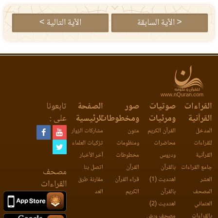
< الآية السابقة
الآية التالية >
www.nQuran.com
القراءات
صوتيات
صور
الصفحة
تابعونا
القرآنية
ومرئيات
ومخطوطات
الرئيسية
على :
المدخل
القرآن الكريم
متون
مشاركات الزوار
للقراءات
محاضرات
ومنظومات
تزكيات العلماء
القرآنية
ودروس
مخطوطات
آخر الأخبار
جامع القراءات
بالقرآن
القرآن
اتصل بنا
مصحف
العشر
اهتديت (1)
قراء القرآن
مقارنة طرق
القراءات
المصحف
بالقرآن
الكريم
العد
العثماني
اهتديت (2)
بالقراءات
مصحف ورش