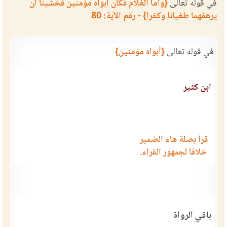
في قوله تعالى
{وأما الغلام فكان أبواه مؤمنين فخشينا أن
يرهقهما طغيانا وكفرا} - رقم الآية: 80
في قوله تعالى
{أبواه مؤمنين}
ابن كثير
قرأ بصلة هاء الضمير
خلافا لجمهور القراء.
باقي الرواة