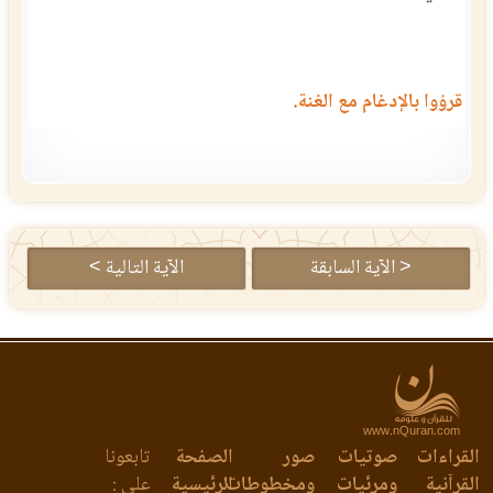
قرؤوا بالإدغام مع الغنة.
< الآية السابقة
الآية التالية >
www.nQuran.com
القراءات
صوتيات
صور
الصفحة
تابعونا
القرآنية
ومرئيات
ومخطوطات
الرئيسية
على :