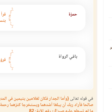
حمزة
قرأ 
بتسه
ر
باقي الرواة
قرؤو
في قوله تعالى
{وأما الجدار فكان لغلامين يتيمين في المدي
صالحا فأراد ربك أن يبلغا أشدهما ويستخرجا كنزهما رحمة 
ما لم تسطع عليه صبرا} - رقم الآية: 82