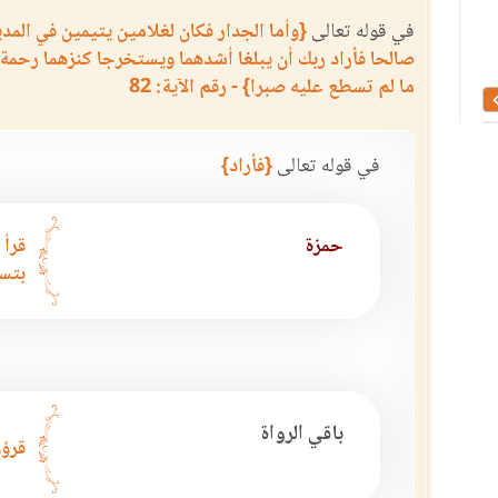
في قوله تعالى
{وأما الجدار فكان لغلامين يتيمين في المدي
مصحف كامل نسخ في القرن الخامس عشر
القطوف الدانية في شرح 
صالحا فأراد ربك أن يبلغا أشدهما ويستخرجا كنزهما رحمة 
الميلادي
ما لم تسطع عليه صبرا} - رقم الآية: 82
في قوله تعالى
{فأراد}
حمزة
قرأ 
بتسه
باقي الرواة
قرؤو