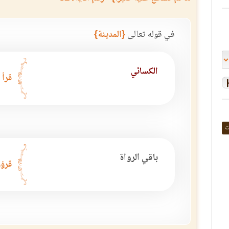
في قوله تعالى
{المدينة}
الكسائي
قرأ 
ت
باقي الرواة
قرؤو