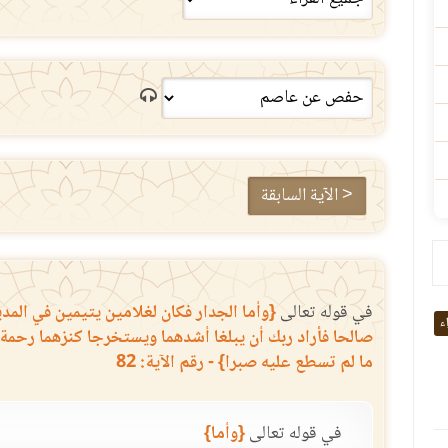
< الآية السابقة
في قوله تعالى
{وأما الجدار فكان لغلامين يتيمين في المدي
اء
صالحا فأراد ربك أن يبلغا أشدهما ويستخرجا كنزهما رحمة 
ما لم تسطع عليه صبرا} - رقم الآية: 82
في قوله تعالى
{وأما}