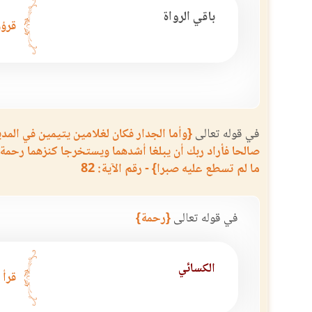
باقي الرواة
قرؤو
في قوله تعالى
{وأما الجدار فكان لغلامين يتيمين في المدي
صالحا فأراد ربك أن يبلغا أشدهما ويستخرجا كنزهما رحمة 
ما لم تسطع عليه صبرا} - رقم الآية: 82
في قوله تعالى
{رحمة}
الكسائي
قرأ 