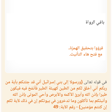
باقي الرواة
قرؤوا بتحقيق الهمزة،
مع فتح هاء التأنيث.
في قوله تعالى
{ورسولا إلى بني إسرائيل أني قد جئتكم بآية من
ربكم أني أخلق لكم من الطين كهيئة الطير فأنفخ فيه فيكون
طيرا بإذن الله وأبرئ الأكمه والأبرص وأحي الموتى بإذن الله
وأنبئكم بما تأكلون وما تدخرون في بيوتكم إن في ذلك لآية لكم
إن كنتم مؤمنين} - رقم الآية: 49