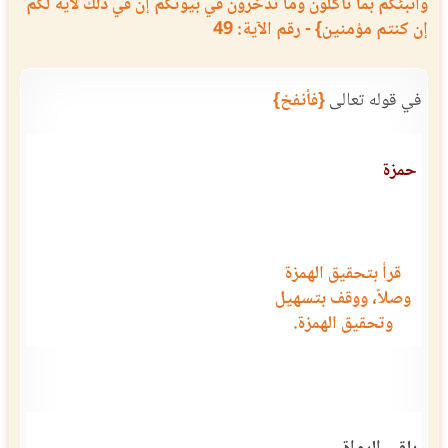
وأنبئكم بما تأكلون وما تدخرون في بيوتكم إن في ذلك لآية لكم
إن كنتم مؤمنين} - رقم الآية: 49
في قوله تعالى
{فأنفخ}
حمزة
قرأ بتحقيق الهمزة
وصلاً، ووقف بتسهيل
وتحقيق الهمزة.