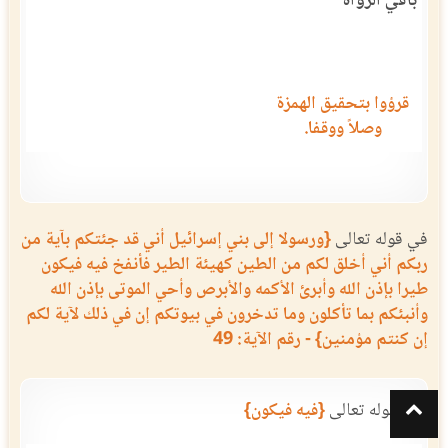
باقي الرواة
قرؤوا بتحقيق الهمزة
وصلاً ووقفا.
في قوله تعالى
{ورسولا إلى بني إسرائيل أني قد جئتكم بآية من
ربكم أني أخلق لكم من الطين كهيئة الطير فأنفخ فيه فيكون
طيرا بإذن الله وأبرئ الأكمه والأبرص وأحي الموتى بإذن الله
وأنبئكم بما تأكلون وما تدخرون في بيوتكم إن في ذلك لآية لكم
إن كنتم مؤمنين} - رقم الآية: 49
في قوله تعالى
{فيه فيكون}