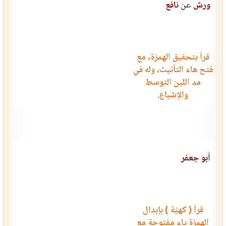
ورش
عن
نافع
قرأ بتحقيق الهمزة، مع
فتح هاء التأنيث، وله في
مد اللين التوسط
والإشباع.
أبو جعفر
قرأ ( كهيَّة ) بإبدال
الهمزة ياء مفتوحة مع