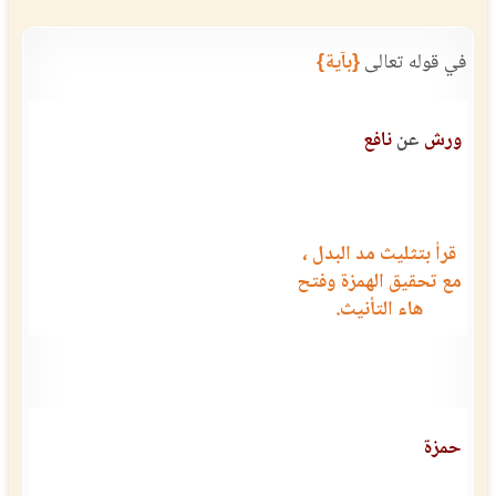
في قوله تعالى
{بآية}
ورش
عن
نافع
قرأ بتثليث مد البدل ،
مع تحقيق الهمزة وفتح
هاء التأنيث.
حمزة