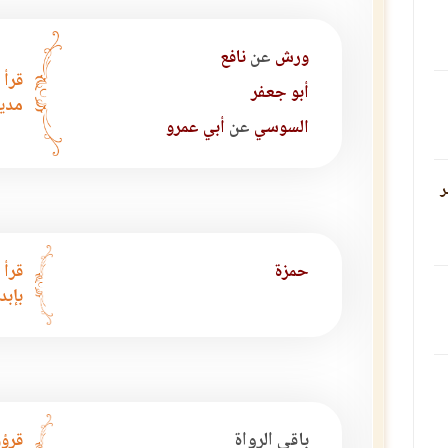
ورش
عن
نافع
قرأ 
أبو جعفر
مديا
السوسي
عن
أبي عمرو
ر
حمزة
قرأ 
بإبد
باقي الرواة
قرؤو