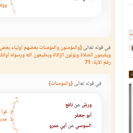
ووقف
في قوله تعالى
{والمؤمنون والمؤمنات بعضهم أولياء بعض 
ويقيمون الصلاة ويؤتون الزكاة ويطيعون الله ورسوله أولئك
رقم الآية: 71
ت
في قوله تعالى
{والمؤمنات}
ورش
عن
نافع
قرأ 
أبو جعفر
مديا
السوسي
عن
أبي عمرو