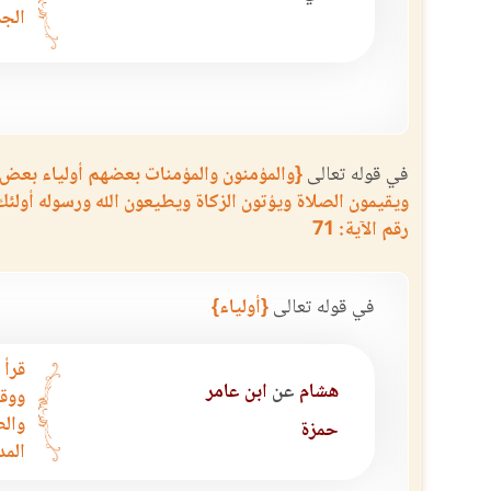
الجم
في قوله تعالى
{والمؤمنون والمؤمنات بعضهم أولياء بعض 
ويقيمون الصلاة ويؤتون الزكاة ويطيعون الله ورسوله أولئك
رقم الآية: 71
في قوله تعالى
{أولياء}
قرأ 
هشام
عن
ابن عامر
ووقف
والط
حمزة
المد