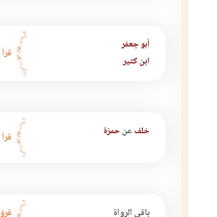
أبو جعفر
قرأ 
ابن كثير
خلف
عن
حمزة
قرأ 
باقي الرواة
قرؤو