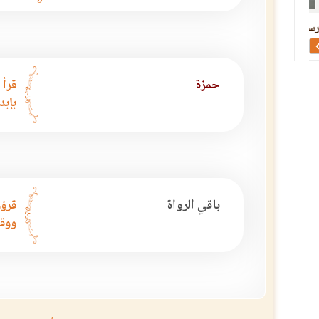
شرح حرز الأماني ووجه التهاني
التيسير في القراءات الس
حمزة
قرأ 
بإبد
باقي الرواة
قرؤو
ووقف