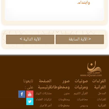
وابتداء.
< الآية السابقة
الآية التالية >
www.nQuran.com
القراءات
صوتيات
صور
الصفحة
تابعونا
القرآنية
ومرئيات
ومخطوطات
الرئيسية
على :
المدخل
القرآن الكريم
متون
مشاركات الزوار
للقراءات
محاضرات
ومنظومات
تزكيات العلماء
القرآنية
ودروس
مخطوطات
آخر الأخبار