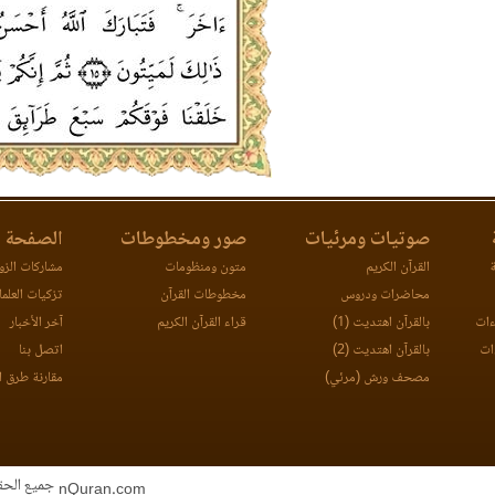
صوتيات ومرئيات
صور ومخطوطات
الصفحة ا
ة
القرآن الكريم
متون ومنظومات
مشاركات الزوا
محاضرات ودروس
مخطوطات القرآن
تزكيات العلما
ءات
بالقرآن اهتديت (1)
قراء القرآن الكريم
آخر الأخبار
ات
بالقرآن اهتديت (2)
اتصل بنا
مصحف ورش (مرئي)
مقارنة طرق ا
جميع الحقوق
nQuran.com