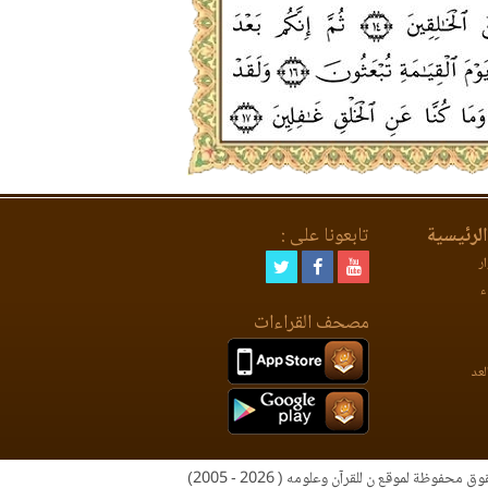
لرئيسية
تابعونا على :
ر
ء
مصحف القراءات
لعد
 محفوظة لموقع ن للقرآن وعلومه ( 2026 - 2005)