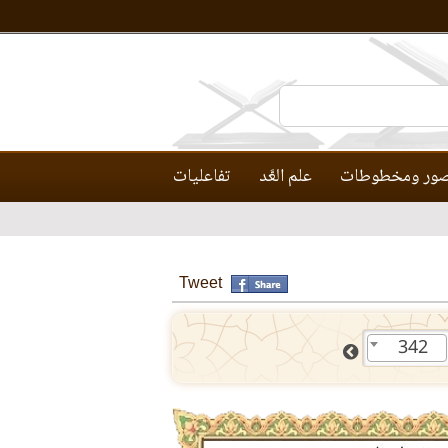
ور ومخطوطات
علم العَّد
تفاعليات
Tweet
342