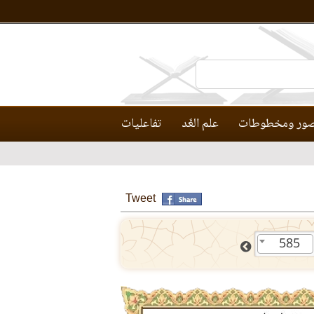
ور ومخطوطات
علم العَّد
تفاعليات
Tweet
585