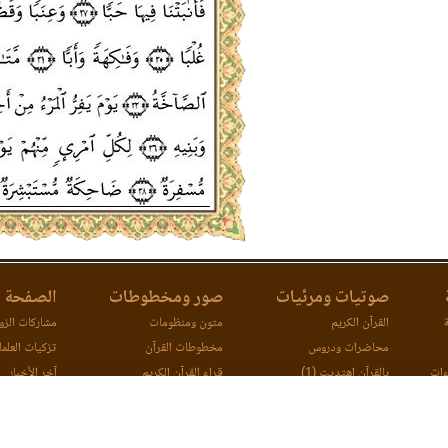
صوتيات ومرئيات
صور ومخطوطات
الصفحة ا
ة
القرآن الكريم
متون ومنظومات
مشاركات الزوا
محاضرات ودروس
مخطوطات القرآن
تزكيات العلما
ءات
بالقرآن اهتديت (1)
قراء القرآن الكريم
آخر الأخبار
ات
بالقرآن اهتديت (2)
اتصل بنا
مصحف ورش (مرئي)
مقارنة طرق ا