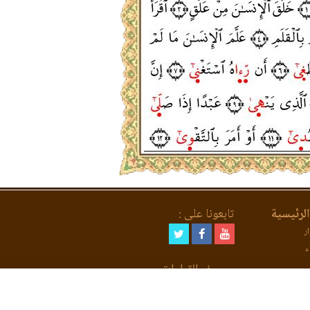
لرئيسية
تابعونا على :
ر
ء
مصحف القراءات
لعد