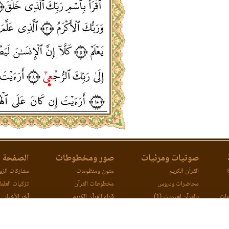
صوتيات ومرئيات
صور ومخطوطات
الصفحة ا
ة
القرآن الكريم
متون ومنظومات
مشاركات الزوا
محاضرات ودروس
مخطوطات القرآن
تزكيات العلما
ءات
بالقرآن اهتديت (1)
قراء القرآن الكريم
آخر الأخبار
ات
بالقرآن اهتديت (2)
اتصل بنا
مصحف ورش (مرئي)
مقارنة طرق ا