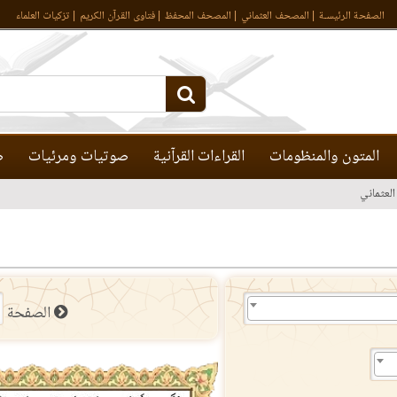
الصفحة الرئيسـة
المصحف العثماني
المصحف المحفظ
فتاوى القرآن الكريم
تزكيات العلماء
المتون والمنظومات
القراءات القرآنية
صوتيات ومرئيات
ص
لعثماني
الصفحة