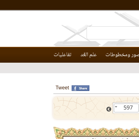
ور ومخطوطات
علم العَّد
تفاعليات
Tweet
597