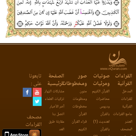
www.nQuran.com
القراءات
صوتيات
صور
الصفحة
تابعونا
القرآنية
ومرئيات
ومخطوطات
الرئيسية
على :
المدخل
القرآن الكريم
متون
مشاركات الزوار
للقراءات
محاضرات
ومنظومات
تزكيات العلماء
القرآنية
ودروس
مخطوطات
آخر الأخبار
جامع القراءات
بالقرآن
القرآن
اتصل بنا
مصحف
العشر
اهتديت (1)
قراء القرآن
مقارنة طرق
القراءات
المصحف
بالقرآن
الكريم
العد