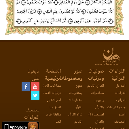
www.nQuran.com
القراءات
صوتيات
صور
الصفحة
تابعونا
القرآنية
ومرئيات
ومخطوطات
الرئيسية
على :
المدخل
القرآن الكريم
متون
مشاركات الزوار
للقراءات
محاضرات
ومنظومات
تزكيات العلماء
القرآنية
ودروس
مخطوطات
آخر الأخبار
جامع القراءات
بالقرآن
القرآن
اتصل بنا
مصحف
العشر
اهتديت (1)
قراء القرآن
مقارنة طرق
القراءات
المصحف
بالقرآن
الكريم
العد