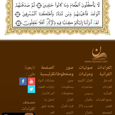
www.nQuran.com
القراءات
صوتيات
صور
الصفحة
تابعونا
القرآنية
ومرئيات
ومخطوطات
الرئيسية
على :
المدخل
القرآن الكريم
متون
مشاركات الزوار
للقراءات
محاضرات
ومنظومات
تزكيات العلماء
القرآنية
ودروس
مخطوطات
آخر الأخبار
جامع القراءات
بالقرآن
القرآن
اتصل بنا
مصحف
العشر
اهتديت (1)
قراء القرآن
مقارنة طرق
القراءات
المصحف
بالقرآن
الكريم
العد