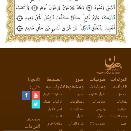
www.nQuran.com
القراءات
صوتيات
صور
الصفحة
تابعونا
القرآنية
ومرئيات
ومخطوطات
الرئيسية
على :
المدخل
القرآن الكريم
متون
مشاركات الزوار
للقراءات
محاضرات
ومنظومات
تزكيات العلماء
القرآنية
ودروس
مخطوطات
آخر الأخبار
جامع القراءات
بالقرآن
القرآن
اتصل بنا
مصحف
العشر
اهتديت (1)
قراء القرآن
مقارنة طرق
القراءات