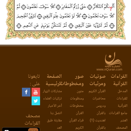
www.nQuran.com
القراءات
صوتيات
صور
الصفحة
تابعونا
القرآنية
ومرئيات
ومخطوطات
الرئيسية
على :
المدخل
القرآن الكريم
متون
مشاركات الزوار
للقراءات
محاضرات
ومنظومات
تزكيات العلماء
القرآنية
ودروس
مخطوطات
آخر الأخبار
جامع القراءات
بالقرآن
القرآن
اتصل بنا
مصحف
العشر
اهتديت (1)
قراء القرآن
مقارنة طرق
القراءات
المصحف
بالقرآن
الكريم
العد